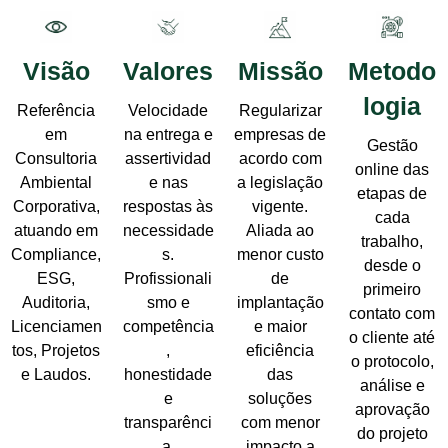
Visão
Valores
Missão
Metodo
logia
Referência
Velocidade
Regularizar
em
na entrega e
empresas de
Gestão
Consultoria
assertividad
acordo com
online das
Ambiental
e nas
a legislação
etapas de
Corporativa,
respostas às
vigente.
cada
atuando em
necessidade
Aliada ao
trabalho,
Compliance,
s.
menor custo
desde o
ESG,
Profissionali
de
primeiro
Auditoria,
smo e
implantação
contato com
Licenciamen
competência
e maior
o cliente até
tos, Projetos
,
eficiência
o protocolo,
e Laudos.
honestidade
das
análise e
e
soluções
aprovação
transparênci
com menor
do projeto
a.
impacto a